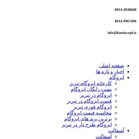
0914-4930600
0914-9967496
info@kianiayegh.ir
صفحه اصلی
اخبار و تازه ها
ایزوگام
کارخانه ایزوگام تبریز
نصب رایگان ایزوگام
ایزوگام در تبریز
قیمت ایزوگام در تبریز
ایزوگام فوری تبریز
محاسبه قیمت ایزوگام
برترین برند های ایزوگام
ایزوگام طرح دار در تبریز
آسفالت
آسفالت