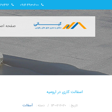
967496
0914-4930600
صفحه اصل
اسفالت کاری در ارومیه
آسفالت
تاریخ :
2020-02-13 /
دسته :