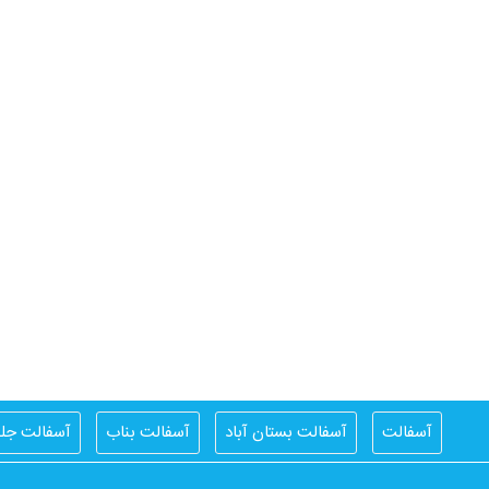
آسفالت
آسفالت بستان آباد
آسفالت بناب
آسفالت جلف
اسفالت کار اهر
اسفالت کار تبریز
ایزوگام
ایزوگام آذربام