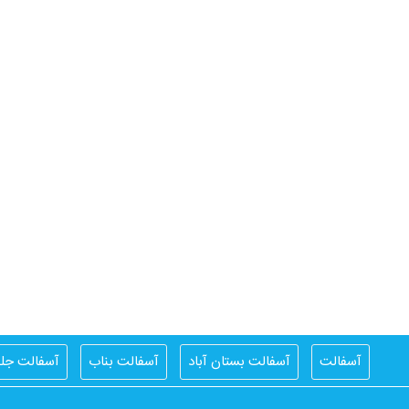
آسفالت
آسفالت بستان آباد
آسفالت بناب
آسفالت جلف
اسفالت کار اهر
اسفالت کار تبریز
ایزوگام
ایزوگام آذربام