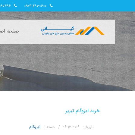
967496
0914-4930600
صفحه اصل
خرید ایزوگام تبریز
ایزوگام
تاریخ :
2019-12-26 /
دسته :