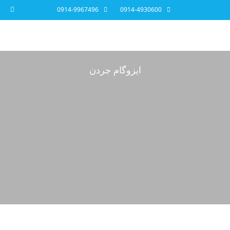
0914-9967496
0914-4930600
ایزوگام جردن