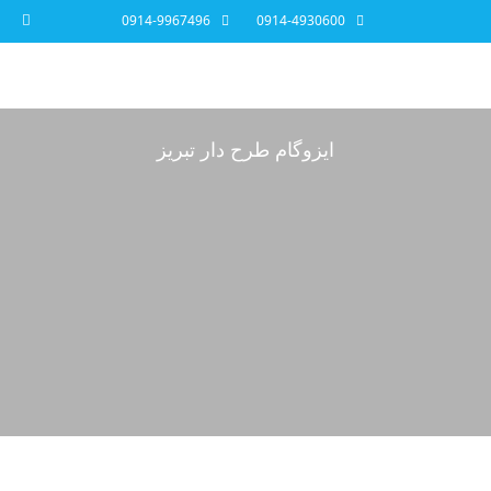
0914-9967496
0914-4930600
ایزوگام طرح دار تبریز