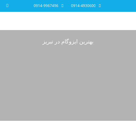
0914-9967496
0914-4930600
بهترین ایزوگام در تبریز