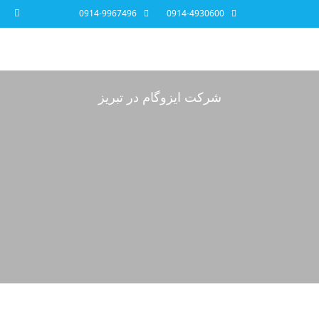
0914-9967496
0914-4930600
شرکت ایزوگام در تبریز