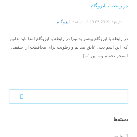
در رابطه با ایزوگام
ایزوگام
تاریخ :
2019-05-13 /
دسته :
در رابطه با ایزوگام بیشتر بدانیم! در رابطه با ایزوگام ابتدا باید بدانیم
که این اسم یعنی عایق ضد نم و رطوبت برای محافظت از سقف،
استخر ،حمام و… این […]
دسته‌ها
آسفالت