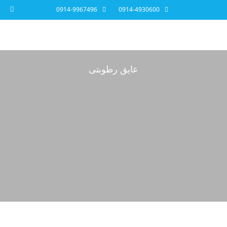
0914-9967496
0914-4930600
عایق رطوبتی