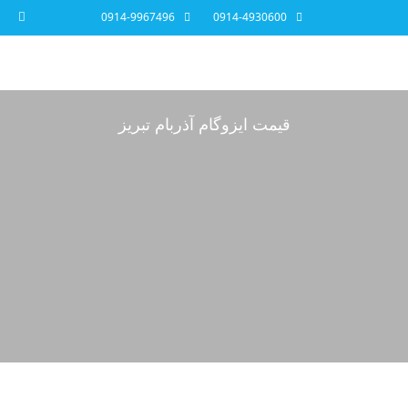
0914-9967496
0914-4930600
قیمت ایزوگام آذربام تبریز