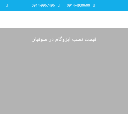
0914-9967496
0914-4930600
قیمت نصب ایزوگام در صوفیان