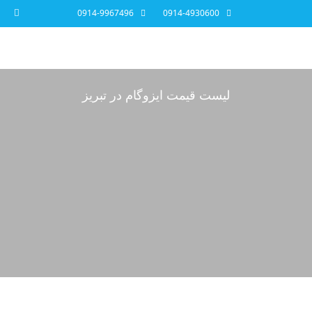
0914-9967496
0914-4930600
لیست قیمت ایزوگام در تبریز