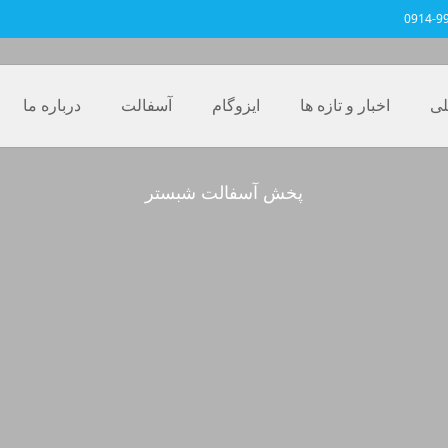
0914-9
ی
اخبار و تازه ها
ایزوگام
آسفالت
درباره ما
پخش آسفالت شبستر