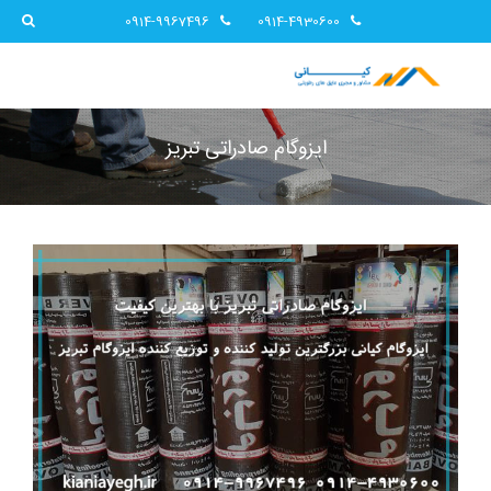
0914-9967496
0914-4930600
ایزوگام صادراتی تبریز