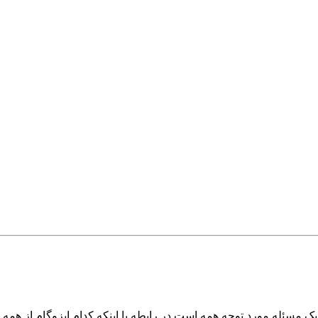
رد یک مسئله مورد توجه همه است.در رابطه با اینکه کدام ایزوگام از هم