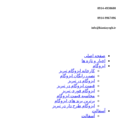
0914-4930600
0914-9967496
info@kianiayegh.ir
صفحه اصلی
اخبار و تازه ها
ایزوگام
کارخانه ایزوگام تبریز
نصب رایگان ایزوگام
ایزوگام در تبریز
قیمت ایزوگام در تبریز
ایزوگام فوری تبریز
محاسبه قیمت ایزوگام
برترین برند های ایزوگام
ایزوگام طرح دار در تبریز
آسفالت
آسفالت