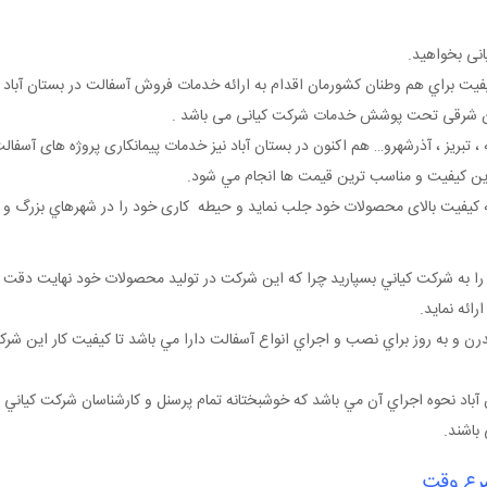
انی بخواهيد.
فيت براي هم وطنان کشورمان اقدام به ارائه خدمات فروش آسفالت در بستان آباد ن
ایجان شرقی تحت پوشش خدمات شرکت کیانی می باشد .
 تبریز ، آذرشهرو… هم اکنون در بستان آباد نیز خدمات پیمانکاری پروژه های آسفال
هترين کيفيت و مناسب ترين قيمت ها انجام مي شود.
ه کيفيت بالای محصولات خود جلب نمايد و حيطه کاری خود را در شهرهاي بزرگ و
 را به شرکت کياني بسپاريد چرا که اين شرکت در توليد محصولات خود نهايت دقت را
ائه نمايد.
ن و به روز براي نصب و اجراي انواع آسفالت دارا مي باشد تا کيفيت کار اين شرک
آباد نحوه اجراي آن مي باشد که خوشبختانه تمام پرسنل و کارشناسان شرکت کياني 
باشند.
سرع وقت