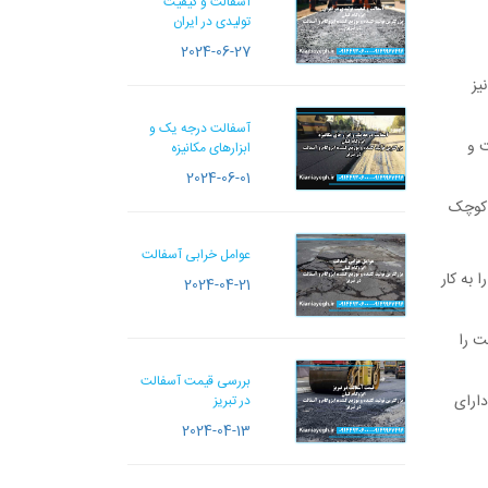
آسفالت و کیفیت
تولیدی در ایران
2024-06-27
یز
آسفالت درجه یک و
ت و
ابزارهای مکانیزه
2024-06-01
 کوچک
عوامل خرابی آسفالت
 به کار
2024-04-21
ت را
بررسی قیمت آسفالت
دارای
در تبریز
2024-04-13