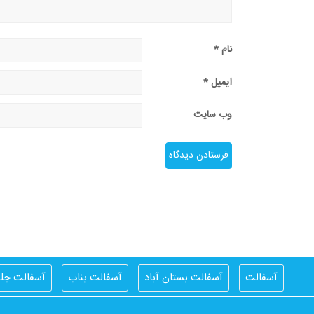
نام
*
ایمیل
*
وب‌ سایت
آسفالت
آسفالت بستان آباد
آسفالت بناب
آسفالت جلف
اسفالت کار اهر
اسفالت کار تبریز
ایزوگام
ایزوگام آذربام