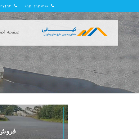
967496
0914-4930600
صفحه اصل