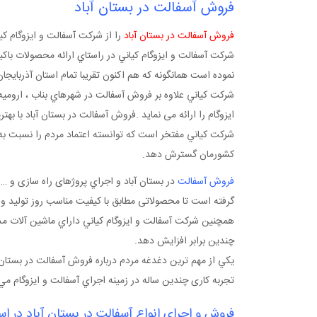
فروش آسفالت در بستان آباد
فروش آسفالت در بستان آباد
را از شرکت آسفالت و ايزوگام کي
شرکت آسفالت و ايزوگام کياني در راستاي ارائه محصولات باکي
نموده است همانگونه که هم اکنون تقریبا تمام استان آذرب
شرکت کياني علاوه بر فروش آسفالت در شهرهاي بناب ، اروميه ،
ایزوگام را ارائه می نماید .فروش آسفالت در بستان آباد با ب
شرکت کياني مفتخر است که توانسته اعتماد مردم را نسبت ب
کشورمان گسترش دهد.
فروش آسفالت
در بستان آباد و اجراي پروژهای راه سازی و …
گرفته است تا محصولاتی مطابق با کیفیت مناسب روز توليد و ار
همچنين شرکت آسفالت و ايزوگام کياني داراي ماشين آلات مدر
چندين برابر افزايش دهد.
يکي از مهم ترين دغدغه مردم درباره فروش آسفالت در بستان 
تجربه کاری چندين ساله در زمينه اجراي آسفالت و ايزوگام مي 
فروش و اجرای انواع آسفالت در بستان آباد در ا