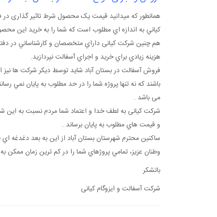
همانطور که ميدانيد قيمت يک محصول شرط تاثير گذاری در
کياني به اندازه اي مطلوب است که شما را به خريد اين محص
هم چنين شرکت کیانی داراي متخصصان و کارشناساني در دفتر خ
هزينه زيادي براي خريد و اجراي آسفالت نپردازيد.
فروش آسفالت در بستان آباد شايد توسط ديکر شرکت ها نيز ارا
باشند که نه تنها پروژه شما را در حد مطلوب به پايان نمي ر
می باشد .
شرکت کیانی به لطف خدا و اعتماد شما مردم نسبت به اين شرک
و قيمت هاي مطلوب به پايان برساند .
ساکنين محترم شهرستان بستان آباد از اين به بعد دغدغه اي بر
وطنان عزيز، تمامي پروژهاي شما را در کم ترين زمان ممکن به 
باتشکر
شرکت آسفالت و ایزوگام کیانی