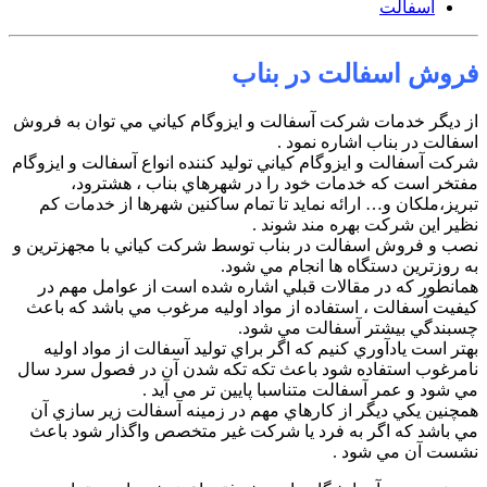
آسفالت
فروش اسفالت در بناب
از ديگر خدمات شرکت آسفالت و ايزوگام کياني مي توان به فروش
اسفالت در بناب اشاره نمود .
شرکت آسفالت و ايزوگام کياني توليد کننده انواع آسفالت و ايزوگام
مفتخر است که خدمات خود را در شهرهاي بناب ، هشترود،
تبريز،ملکان و… ارائه نمايد تا تمام ساکنين شهرها از خدمات کم
نظير اين شرکت بهره مند شوند .
نصب و فروش اسفالت در بناب توسط شرکت کياني با مجهزترين و
به روزترين دستگاه ها انجام مي شود.
همانطور که در مقالات قبلي اشاره شده است از عوامل مهم در
کيفيت آسفالت ، استفاده از مواد اوليه مرغوب مي باشد که باعث
چسبندگي بيشتر آسفالت مي شود.
بهتر است يادآوري کنيم که اگر براي توليد آسفالت از مواد اوليه
نامرغوب استفاده شود باعث تکه تکه شدن آن در فصول سرد سال
مي شود و عمر آسفالت متناسبا پایین تر می آید .
همچنين يکي ديگر از کارهاي مهم در زمينه آسفالت زير سازي آن
مي باشد که اگر به فرد يا شرکت غير متخصص واگذار شود باعث
نشست آن مي شود .