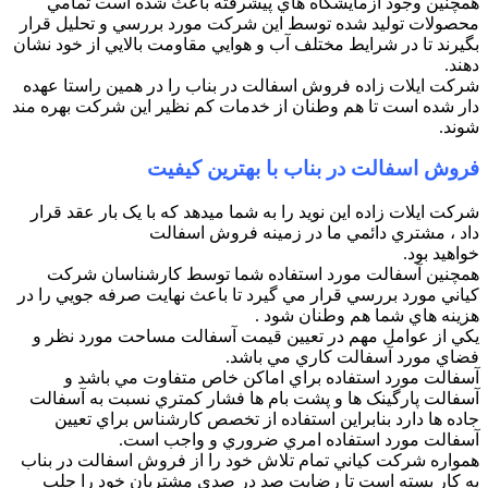
همچنين وجود آزمايشگاه هاي پيشرفته باعث شده است تمامي
محصولات توليد شده توسط اين شرکت مورد بررسي و تحليل قرار
بگيرند تا در شرايط مختلف آب و هوايي مقاومت بالايي از خود نشان
دهند.
شرکت ايلات زاده فروش اسفالت در بناب را در همين راستا عهده
دار شده است تا هم وطنان از خدمات کم نظير اين شرکت بهره مند
شوند.
فروش اسفالت در بناب با بهترین کیفیت
شرکت ايلات زاده اين نويد را به شما ميدهد که با يک بار عقد قرار
داد ، مشتري دائمي ما در زمينه فروش اسفالت
خواهيد بود.
همچنين آسفالت مورد استفاده شما توسط کارشناسان شرکت
کياني مورد بررسي قرار مي گيرد تا باعث نهايت صرفه جويي را در
هزينه هاي شما هم وطنان شود .
يکي از عوامل مهم در تعيين قيمت آسفالت مساحت مورد نظر و
فضاي مورد آسفالت کاري مي باشد.
آسفالت مورد استفاده براي اماکن خاص متفاوت مي باشد و
آسفالت پارگينک ها و پشت بام ها فشار کمتري نسبت به آسفالت
جاده ها دارد بنابراين استفاده از تخصص کارشناس براي تعيين
آسفالت مورد استفاده امري ضروري و واجب است.
همواره شرکت کياني تمام تلاش خود را از فروش اسفالت در بناب
به کار بسته است تا رضايت صد در صدي مشتريان خود را جلب