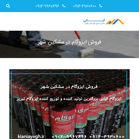
0914-9967496
0914-4930600
فروش ایزوگام در مشکین شهر