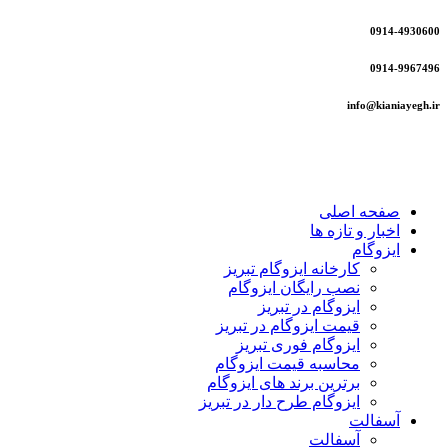
0914-4930600
0914-9967496
info@kianiayegh.ir
صفحه اصلی
اخبار و تازه ها
ایزوگام
کارخانه ایزوگام تبریز
نصب رایگان ایزوگام
ایزوگام در تبریز
قیمت ایزوگام در تبریز
ایزوگام فوری تبریز
محاسبه قیمت ایزوگام
برترین برند های ایزوگام
ایزوگام طرح دار در تبریز
آسفالت
آسفالت