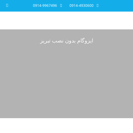
0914-9967496
0914-4930600
ایزوگام بدون نصب تبریز