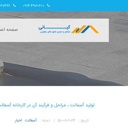
967496
0914-4930600
صفحه اصل
تولید آسفالت ، مراحل و فرآیند آن در کارخانه آسفال
آسفالت
اخبار
تاریخ :
2024-08-15 /
دسته :